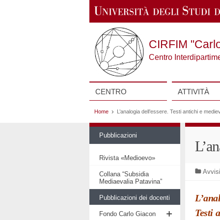
CIRFIM "Carl
Centro Interdipartim
Vai al contenuto
CENTRO
ATTIVITÀ
Home
L’analogia dell’essere. Testi antichi e mediev
Pubblicazioni
L’an
Rivista «Medioevo»
Avvisi
Collana “Subsidia
Mediaevalia Patavina”
L’anal
Pubblicazioni dei docenti
Testi 
Fondo Carlo Giacon