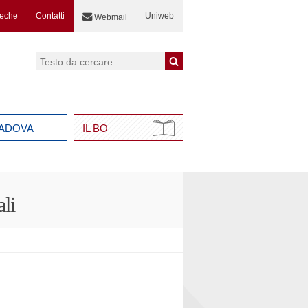
teche
Contatti
Uniweb
Webmail
Cerca:
PADOVA
IL BO
ali