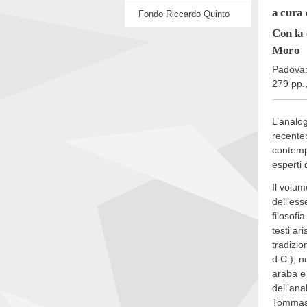
a cura 
Opere di Carlo Giacon
Fondo Riccardo Quinto
Studi su Carlo Giacon
Con la
Collezioni Giacon
Moro
Padova:
279 pp.
L’analog
recentem
contempo
esperti 
Il volum
dell’ess
filosofi
testi ari
tradizio
d.C.), n
araba e 
dell’ana
Tommaso