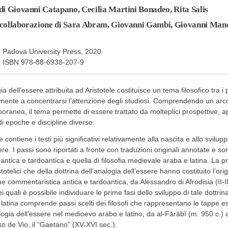
di Giovanni Catapano, Cecilia Martini Bonadeo, Rita Salis
 collaborazione di Sara Abram, Giovanni Gambi, Giovanni Mand
 Padova University Press, 2020
, ISBN 978-88-6938-207-9
ia dell’essere attribuita ad Aristotele costituisce un tema filosofico tra i
ente a concentrarsi l’attenzione degli studiosi. Comprendendo un arco 
ranea, il tema permette di essere trattato da molteplici prospettive, a
di epoche e discipline diverse.
e contiene i testi più significativi relativamente alla nascita e allo svilup
ere. I passi sono riportati a fronte con traduzioni originali annotate e son
a antica e tardoantica e quella di filosofia medievale araba e latina. La 
stotelici che della dottrina dell’analogia dell’essere hanno costituito l’origi
ne commentaristica antica e tardoantica, da Alessandro di Afrodisia (II-III
ei quali è possibile individuare le prime fasi dello sviluppo di tale dottri
latina comprende passi scelti dei filosofi che rappresentano le tappe ess
logia dell’essere nel medioevo arabo e latino, da al-Fārābī (m. 950 c.)
 de Vio, il “Gaetano” (XV-XVI sec.).