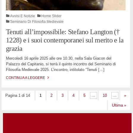
Avvisi E Notizie
Home Slider
Seminario Di Filosofia Medievale
Tenuti all’impossibile: Stefano Langton (†
1228) e i suoi contemporanei sul merito e la
grazia
Mercoledì 16 aprile 2025 alle ore 10.30, nella Sala Giacon del
Palazzo del Capitanio, si terrà il quinto incontro del Seminario di
Filosofia Medievale 2025. L’incontro, intitolato “Tenuti
[…]
CONTINUA A LEGGERE
Navigazione degli articoli
Pagina 1 di 14
1
2
3
4
5
...
10
...
»
Ultima »