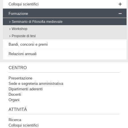
Colloqui scientifici
Conferenze
Formazione
Convegni e giornate di studio
Seminario di Filosofia medievale
Presentazioni di volumi
Workshop
Proposte di tesi
Bandi, concorsi e premi
Relazioni annuali
CENTRO
Presentazione
Sede e segreteria amministrativa
Dipartimenti aderenti
Docenti
Organi
ATTIVITÀ
Ricerca
Colloqui scientifici