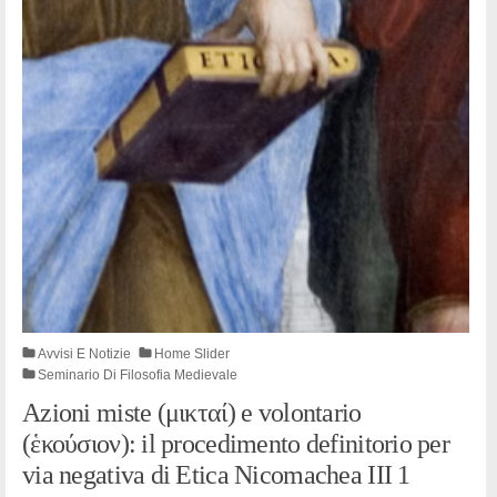
Avvisi E Notizie
Home Slider
Seminario Di Filosofia Medievale
Azioni miste (μικταί) e volontario
(ἑκούσιον): il procedimento definitorio per
via negativa di Etica Nicomachea III 1