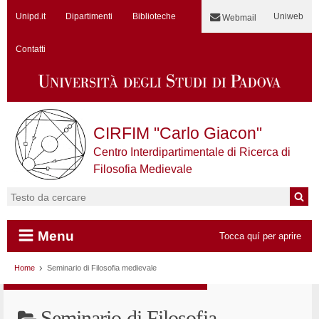
Unipd.it
Dipartimenti
Biblioteche
Uniweb
Webmail
Contatti
CIRFIM "Carlo Giacon"
Centro Interdipartimentale di Ricerca di
Filosofia Medievale
Cerca:
Menu
Tocca quí per aprire
Vai al contenuto
Home
Seminario di Filosofia medievale
Seminario di Filosofia