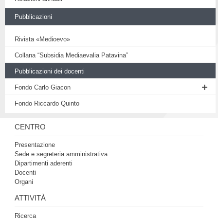
Proposte di tesi
Pubblicazioni
Rivista «Medioevo»
Collana “Subsidia Mediaevalia Patavina”
Pubblicazioni dei docenti
Fondo Carlo Giacon
Opere di Carlo Giacon
Fondo Riccardo Quinto
Studi su Carlo Giacon
CENTRO
Collezioni Giacon
Presentazione
Sede e segreteria amministrativa
Dipartimenti aderenti
Docenti
Organi
ATTIVITÀ
Ricerca