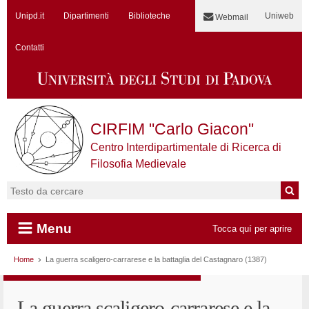
Unipd.it
Dipartimenti
Biblioteche
Uniweb
Webmail
Contatti
CIRFIM "Carlo Giacon"
Centro Interdipartimentale di Ricerca di
Filosofia Medievale
Cerca:
Menu
Tocca quí per aprire
Vai al contenuto
Home
La guerra scaligero-carrarese e la battaglia del Castagnaro (1387)
La guerra scaligero-carrarese e la