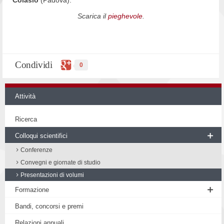
Scarica il
pieghevole
.
Condividi
0
Attività
Ricerca
Colloqui scientifici
Conferenze
Convegni e giornate di studio
Presentazioni di volumi
Formazione
Seminario di Filosofia medievale
Bandi, concorsi e premi
Workshop
Relazioni annuali