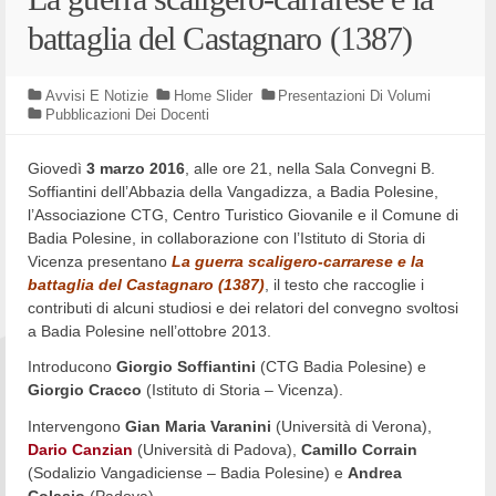
battaglia del Castagnaro (1387)
Avvisi E Notizie
Home Slider
Presentazioni Di Volumi
Pubblicazioni Dei Docenti
Giovedì
3 marzo 2016
, alle ore 21, nella Sala Convegni B.
Soffiantini dell’Abbazia della Vangadizza, a Badia Polesine,
l’Associazione CTG, Centro Turistico Giovanile e il Comune di
Badia Polesine, in collaborazione con l’Istituto di Storia di
Vicenza presentano
La guerra scaligero-carrarese e la
battaglia del Castagnaro (1387)
, il testo che raccoglie i
contributi di alcuni studiosi e dei relatori del convegno svoltosi
a Badia Polesine nell’ottobre 2013.
Introducono
Giorgio Soffiantini
(CTG Badia Polesine) e
Giorgio Cracco
(Istituto di Storia – Vicenza).
Intervengono
Gian Maria Varanini
(Università di Verona),
Dario Canzian
(Università di Padova),
Camillo Corrain
(Sodalizio Vangadiciense – Badia Polesine) e
Andrea
Colasio
(Padova).