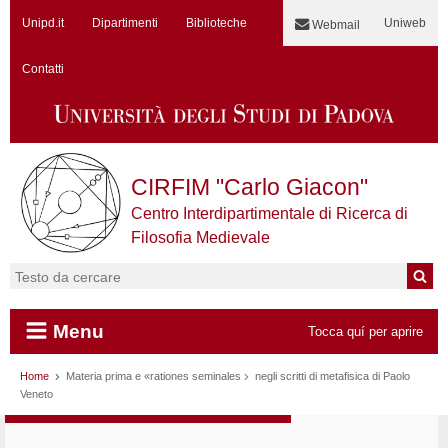
Unipd.it
Dipartimenti
Biblioteche
Uniweb
Webmail
Contatti
CIRFIM "Carlo Giacon"
Centro Interdipartimentale di Ricerca di
Filosofia Medievale
Cerca:
Menu
Tocca quí per aprire
Vai al contenuto
Home
Materia prima e «rationes seminales
negli scritti di metafisica di Paolo
Veneto