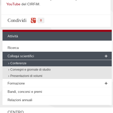
YouTube
del CIRFiM.
Condividi
0
Attività
Ricerca
Colloqui scientifici
Conferenze
Convegni e giornate di studio
Presentazioni di volumi
Formazione
Seminario di Filosofia medievale
Bandi, concorsi e premi
Workshop
Relazioni annuali
Proposte di tesi
CENTRO