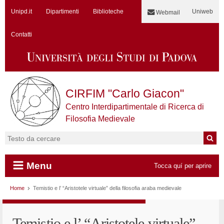
Unipd.it
Dipartimenti
Biblioteche
Uniweb
Webmail
Contatti
CIRFIM "Carlo Giacon"
Centro Interdipartimentale di Ricerca di
Filosofia Medievale
Cerca:
Menu
Tocca quí per aprire
Vai al contenuto
Home
Temistio e l’ “Aristotele virtuale” della filosofia araba medievale
Temistio e l’ “Aristotele virtuale”