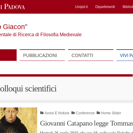
Unipd.it
Dipartimenti
Biblio
o Giacon"
entale di Ricerca di Filosofia Medievale
PUBBLICAZIONI
CONTATTI
VIVI 
olloqui scientifici
Avvisi E Notizie
Conferenze
Home Slider
Giovanni Catapano legge Tomma