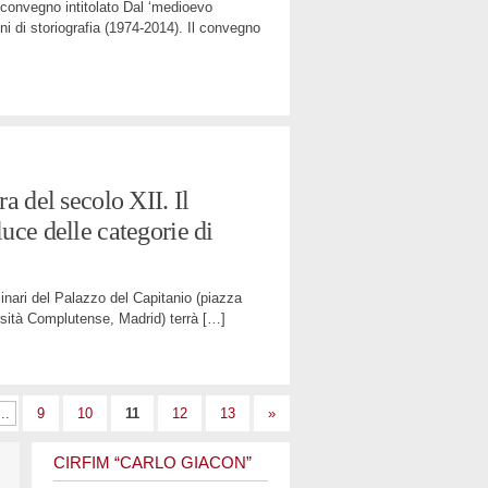
 convegno intitolato Dal ‘medioevo
nni di storiografia (1974-2014). Il convegno
a del secolo XII. Il
uce delle categorie di
inari del Palazzo del Capitanio (piazza
rsità Complutense, Madrid) terrà
[…]
...
9
10
11
12
13
»
CIRFIM “CARLO GIACON”