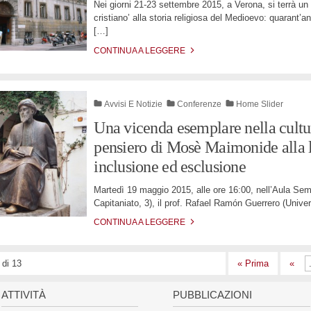
Nei giorni 21-23 settembre 2015, a Verona, si terrà un
cristiano’ alla storia religiosa del Medioevo: quarant’a
[…]
CONTINUA A LEGGERE
Avvisi E Notizie
Conferenze
Home Slider
Una vicenda esemplare nella cultur
pensiero di Mosè Maimonide alla l
inclusione ed esclusione
Martedì 19 maggio 2015, alle ore 16:00, nell’Aula Sem
Capitaniato, 3), il prof. Rafael Ramón Guerrero (Unive
CONTINUA A LEGGERE
degli articoli
 di 13
« Prima
«
ATTIVITÀ
PUBBLICAZIONI