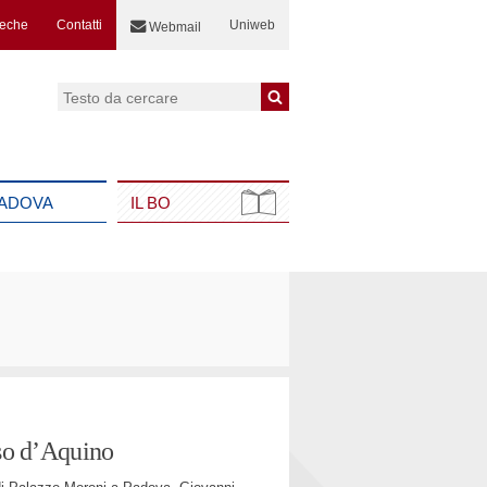
teche
Contatti
Uniweb
Webmail
Cerca:
PADOVA
IL BO
so d’Aquino