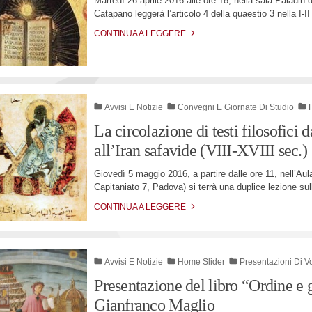
Martedì 26 aprile 2016 alle ore 18, nella sala Paladi
Catapano leggerà l’articolo 4 della quaestio 3 nella I-II
CONTINUA A LEGGERE
Avvisi E Notizie
Convegni E Giornate Di Studio
La circolazione di testi filosofici
all’Iran safavide (VIII-XVIII sec.)
Giovedì 5 maggio 2016, a partire dalle ore 11, nell’Au
Capitaniato 7, Padova) si terrà una duplice lezione sul
CONTINUA A LEGGERE
Avvisi E Notizie
Home Slider
Presentazioni Di V
Presentazione del libro “Ordine e g
Gianfranco Maglio