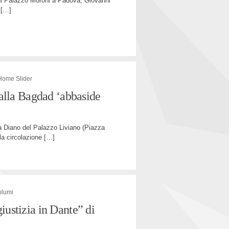
n di Palazzo Moroni a Padova, Giovanni
[…]
Home Slider
 dalla Bagdad ‘abbaside
la Diano del Palazzo Liviano (Piazza
la circolazione
[…]
olumi
iustizia in Dante” di