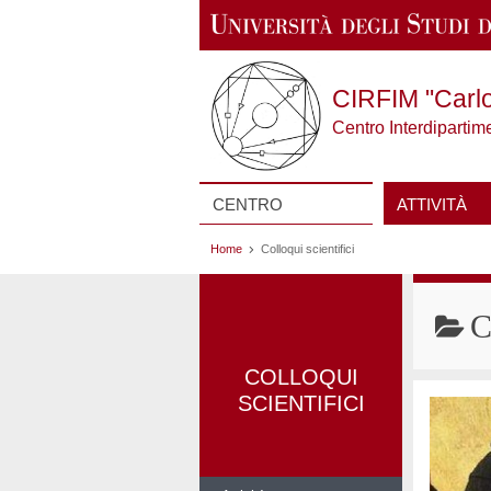
CIRFIM "Carl
Centro Interdipartim
Vai al contenuto
CENTRO
ATTIVITÀ
Home
Colloqui scientifici
C
COLLOQUI
SCIENTIFICI