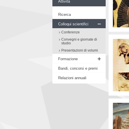
Attività
Ricerca
Colloqui scientifici
Conferenze
Convegni e giornate di
studio
Presentazioni di volumi
Formazione
Seminario di Filosofia
Bandi, concorsi e premi
medievale
Relazioni annuali
Workshop
Proposte di tesi